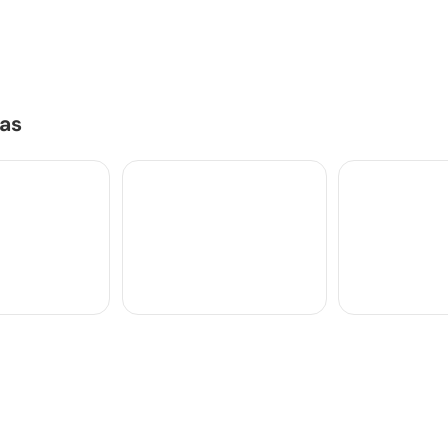
as
édica
Ginecologia e
Infectologia
Obstetrícia