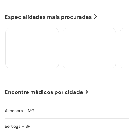
Especialidades mais procuradas
Encontre médicos por cidade
Clínica Geral
Clínica Médica
Gine
Obst
Almenara - MG
Bertioga - SP