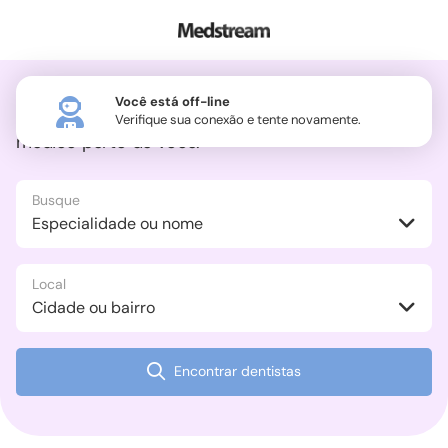
Você está off-line
Agende uma consulta com o melhor
Verifique sua conexão e tente novamente.
médico perto de você.
Busque
Local
Encontrar dentistas