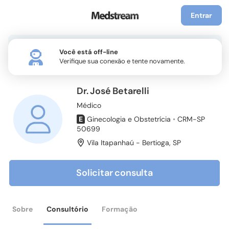
Entrar
Você está off-line
Verifique sua conexão e tente novamente.
Dr. José Betarelli
Médico
E
Ginecologia e Obstetrícia
•
CRM-SP
50699
Vila Itapanhaú - Bertioga
,
SP
Solicitar consulta
Sobre
Consultório
Formação