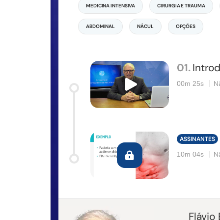
MEDICINA INTENSIVA
CIRURGIA E TRAUMA
ABDOMINAL
NÁCUL
OPÇÕES
01.
Intro
N
00m 25s
ASSINANTES
N
10m 04s
Flávio