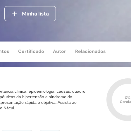
Minha lista
ntos
Certificado
Autor
Relacionados
ortância clínica, epidemiologia, causas, quadro
apêuticas da hipertensão e síndrome do
0%
Conclu
resentação rápida e objetiva. Assista ao
io Nácul.