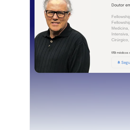
Doutor em
Fellowship
Fellowshi
Medicina,
Intensiva
Cirúrgico,
173
médicos 
Segu