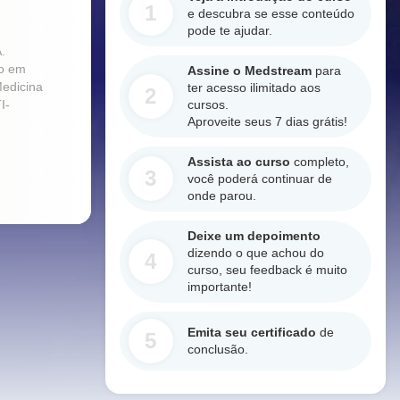
1
e descubra se esse conteúdo
pode te ajudar.
.
do em
Assine o Medstream
para
Medicina
ter acesso ilimitado aos
2
I-
cursos.
Aproveite seus 7 dias grátis!
Assista ao curso
completo,
3
você poderá continuar de
onde parou.
Deixe um depoimento
dizendo o que achou do
4
curso, seu feedback é muito
importante!
Emita seu certificado
de
5
conclusão.