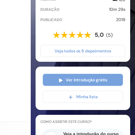
10m 29s
DURAÇÃO
2019
PUBLICADO
5,0
(5)
Veja todos os
5
depoimentos
Ver introdução grátis
Minha lista
COMO ASSISTIR
ESTE CURSO
?
Veja a introdução do curso