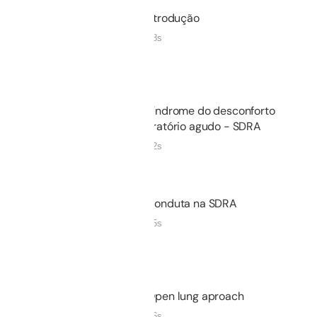
01.
Introdução
00m 18s
Não iniciado
02.
Síndrome do desconforto
respiratório agudo - SDRA
04m 22s
Não iniciado
03.
Conduta na SDRA
05m 25s
Não iniciado
04.
Open lung aproach
04m 36s