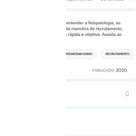
Ao assistir essa aula você irá entender a fisiopatologia, as
indicações e a aplicabilidade da manobra de recrutamento,
através de uma apresentação rápida e objetiva. Assista ao
conteúdo e
...
Leia mais
MEDICINA INTENSIVA
PNEUMOINTENSIVISMO
RECRUTAMENTO
2020
2.930
237
PUBLICADO
TRILHA COM ESTE CURSO
Preparatório para o TEMI
Duração: 32m 19s
Não iniciado