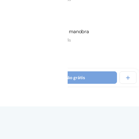
Não iniciado
05.
A manobra
04m 04s
Não iniciado
06.
Peep ideal
Ver introdução grátis
03m 36s
Não iniciado
07.
Recrutamento sempre?
03m 15s
Não iniciado