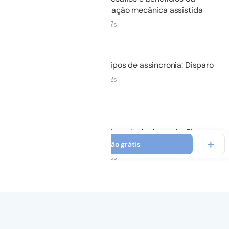
ventilação mecânica assistida
08m 57s
Não iniciado
03.
Tipos de assincronia: Disparo
09m 52s
Não iniciado
04.
Tipos de Assincronia: Fluxo e
término
Ver introdução grátis
07m 28s
Não iniciado
05.
Considerações finais
01m 38s