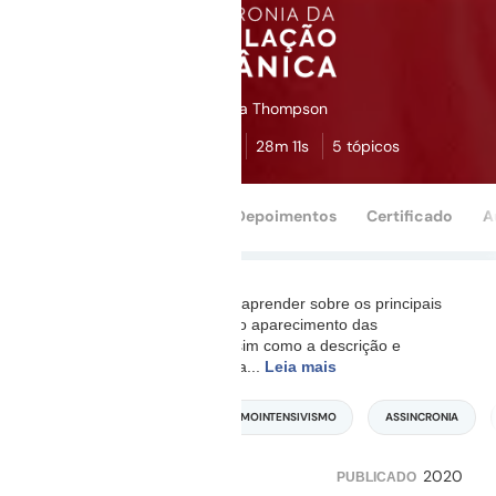
Alessandra Thompson
4,9
(18)
28m 11s
5 tópicos
Conteúdo
Perguntas
Depoimentos
Certificado
A
Ao assistir essa aula você irá aprender sobre os principais
fatores de risco associados ao aparecimento das
assincronias ventilatórias, assim como a descrição e
tratamento respectivo de cada
...
Leia mais
MEDICINA INTENSIVA
PNEUMOINTENSIVISMO
ASSINCRONIA
2020
3.759
394
PUBLICADO