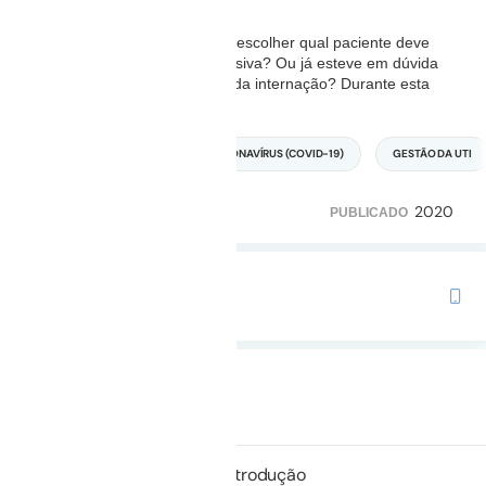
Você já se viu na situação de escolher qual paciente deve
ser internado na terapia intensiva? Ou já esteve em dúvida
se o paciente se beneficiaria da internação? Durante esta
aula, vamos
...
Leia mais
MEDICINA INTENSIVA
CORONAVÍRUS (COVID-19)
GESTÃO DA UTI
2020
3.000
286
PUBLICADO
TRILHA COM ESTE CURSO
Preparatório para o TEMI
Duração: 40m 08s
Não iniciado
01.
Introdução