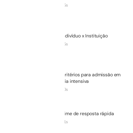
00m 45s
Não iniciado
02.
Indivíduo x Instituição
02m 25s
Não iniciado
03.
Critérios para admissão em
terapia intensiva
06m 20s
Não iniciado
04.
Time de resposta rápida
02m 41s