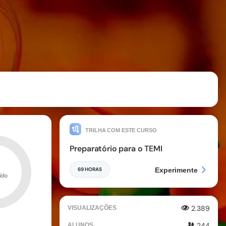
TRILHA COM ESTE CURSO
Preparatório para o TEMI
69 HORAS
Experimente
ído
2.389
VISUALIZAÇÕES
244
ALUNOS