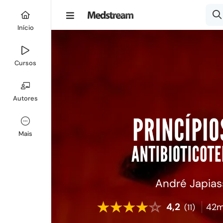
Início
Cursos
Autores
Mais
André Japias
4,2
42m
(11)