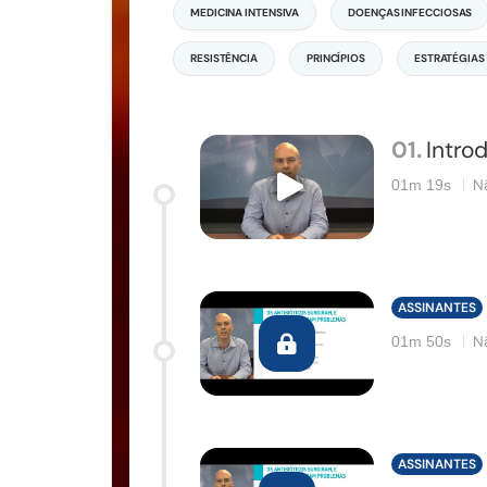
MEDICINA INTENSIVA
DOENÇAS INFECCIOSAS
RESISTÊNCIA
PRINCÍPIOS
ESTRATÉGIAS
01.
Intro
N
01m 19s
ASSINANTES
N
01m 50s
ASSINANTES