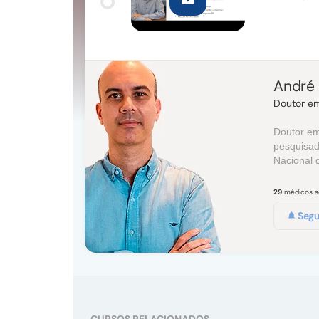
André 
Doutor em
Doutor em
pesquisad
Nacional d
29
médicos 
Segu
CURSOS RELACIONADOS