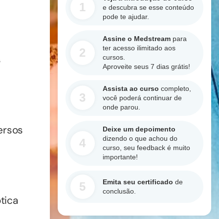
1
e descubra se esse conteúdo
pode te ajudar.
Assine o Medstream
para
ter acesso ilimitado aos
2
s
cursos.
Aproveite seus 7 dias grátis!
Assista ao curso
completo,
3
você poderá continuar de
onde parou.
ersos
Deixe um depoimento
dizendo o que achou do
4
curso, seu feedback é muito
importante!
Emita seu certificado
de
5
conclusão.
ótica