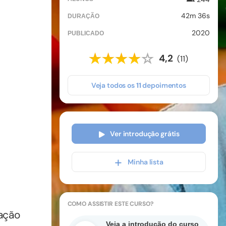
42m 36s
DURAÇÃO
2020
PUBLICADO
4,2
(11)
Veja todos os
11
depoimentos
Ver introdução grátis
Minha lista
COMO ASSISTIR
ESTE CURSO
?
ação
Veja a introdução do curso