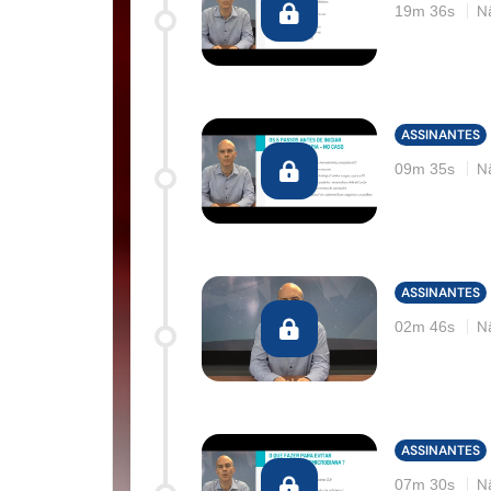
N
19m 36s
ASSINANTES
N
09m 35s
ASSINANTES
N
02m 46s
ASSINANTES
N
07m 30s