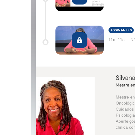
ASSINANTES
Nã
11m 11s
Silvan
Mestre em
Mestre em
Oncológic
Cuidados 
Psicologi
Aperfeiço
clínica c