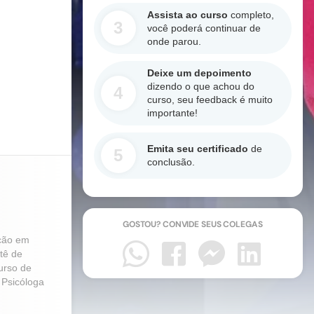
Assista ao curso
completo,
3
você poderá continuar de
onde parou.
Deixe um depoimento
dizendo o que achou do
4
curso, seu feedback é muito
importante!
Emita seu certificado
de
5
conclusão.
GOSTOU? CONVIDE SEUS COLEGAS
ação em
tê de
urso de
 Psicóloga