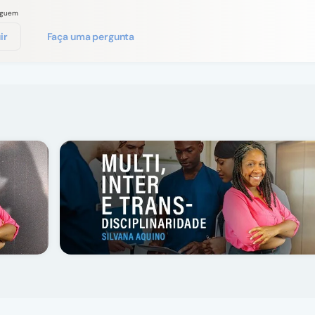
eguem
ir
Faça uma pergunta