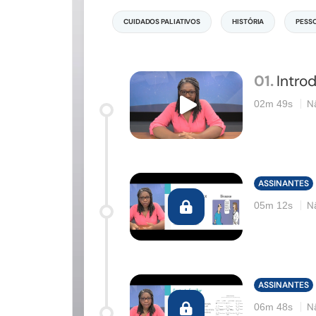
CUIDADOS PALIATIVOS
HISTÓRIA
PESS
01.
Intro
N
02m 49s
ASSINANTES
N
05m 12s
ASSINANTES
N
06m 48s