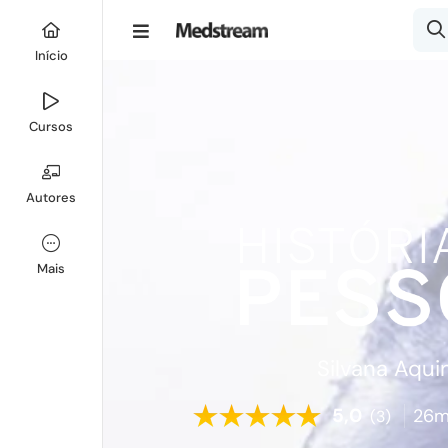
Início
Cursos
Autores
Mais
Silvana Aqui
5,0
26m
(3)