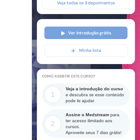
Veja todos os
3
depoimentos
Ver introdução grátis
Minha lista
COMO ASSISTIR
ESTE CURSO
?
Veja a introdução do curso
1
e descubra se esse conteúdo
pode te ajudar.
Assine o Medstream
para
ter acesso ilimitado aos
2
cursos.
Aproveite seus 7 dias grátis!