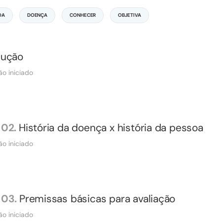
OA
DOENÇA
CONHECER
OBJETIVA
dução
ão iniciado
02.
História da doença x história da pessoa
ão iniciado
03.
Premissas básicas para avaliação
ão iniciado