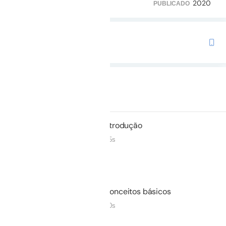
2020
3.523
244
PUBLICADO
TRILHA COM ESTE CURSO
Preparatório para o TEMI
Duração: 01h 01m
Não iniciado
01.
Introdução
02m 05s
Não iniciado
02.
Conceitos básicos
05m 00s