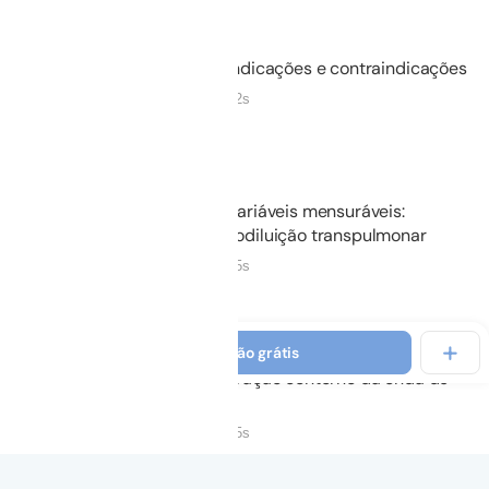
Não iniciado
03.
Indicações e contraindicações
03m 42s
Não iniciado
04.
Variáveis mensuráveis:
Termodiluição transpulmonar
19m 25s
Não iniciado
05.
Variáveis mensuráveis:
Ver introdução grátis
Calibração contorno da onda de
pulso
15m 45s
Não iniciado