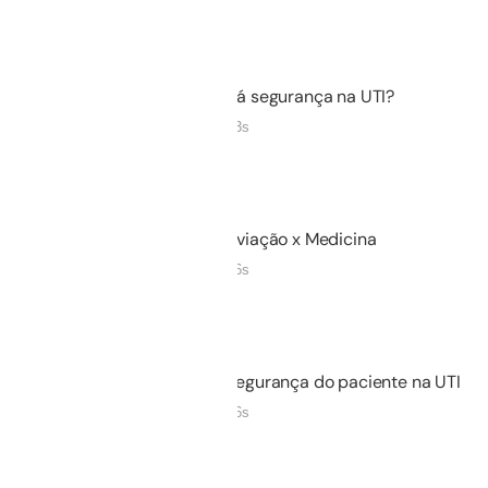
Não iniciado
02.
Há segurança na UTI?
05m 03s
Não iniciado
03.
Aviação x Medicina
09m 16s
Não iniciado
04.
Segurança do paciente na UTI
04m 56s
Não iniciado