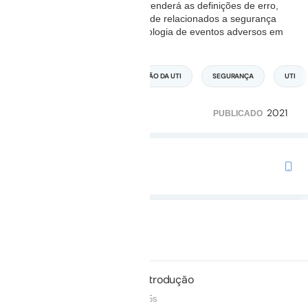
Ao assistir essa aula você aprenderá as definições de erro,
eventos adversos e causalidade relacionados a segurança
do paciente em UTI. Epidemiologia de eventos adversos em
UTI, fatores de
...
Leia mais
MEDICINA INTENSIVA
GESTÃO DA UTI
SEGURANÇA
UTI
2021
1.305
123
PUBLICADO
TRILHA COM ESTE CURSO
Preparatório para o TEMI
Duração: 47m 07s
Não iniciado
01.
Introdução
03m 45s