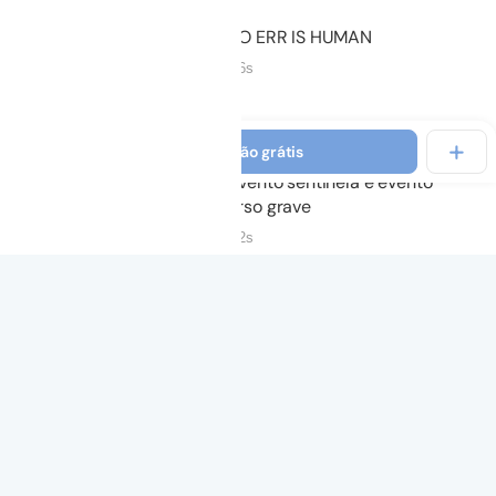
05.
TO ERR IS HUMAN
09m 36s
Não iniciado
Ver introdução grátis
06.
Evento sentinela e evento
adverso grave
02m 32s
Não iniciado
07.
Cultura de segurança
06m 54s
Não iniciado
08.
Modelo para avaliação que
contribuem para um incidente