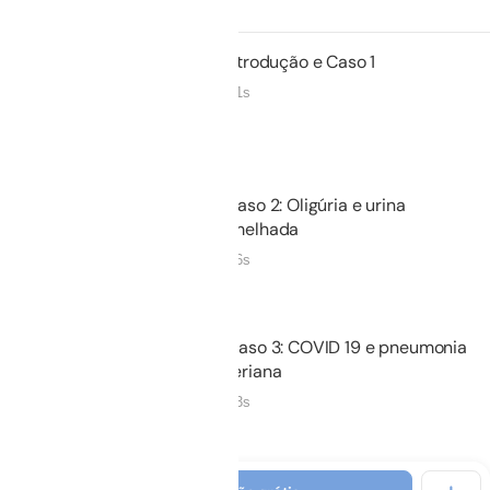
01.
Introdução e Caso 1
21m 01s
Não iniciado
02.
Caso 2: Oligúria e urina
avermelhada
08m 06s
Não iniciado
03.
Caso 3: COVID 19 e pneumonia
bacteriana
07m 43s
Não iniciado