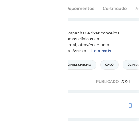
Conteúdo
Perguntas
Depoimentos
Certificado
A
Ao assistir essa aula você acompanhar e fixar conceitos
através da apresentação de casos clínicos em
nefreointensivismo do mundo real, através de uma
apresentação rápida e objetiva. Assista
...
Leia mais
MEDICINA INTENSIVA
NEFROINTENSIVISMO
CASO
CLÍNIC
2021
773
122
PUBLICADO
TRILHA COM ESTE CURSO
Preparatório para o TEMI
Duração: 44m 07s
Não iniciado