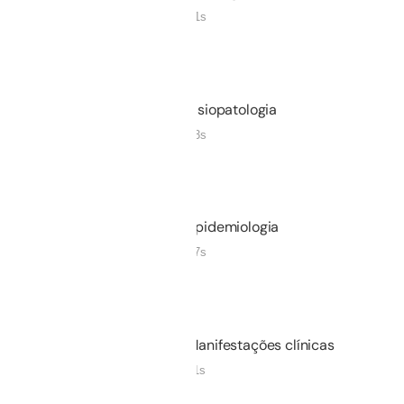
04m 31s
Não iniciado
02.
Fisiopatologia
12m 33s
Não iniciado
03.
Epidemiologia
03m 47s
Não iniciado
04.
Manifestações clínicas
11m 01s