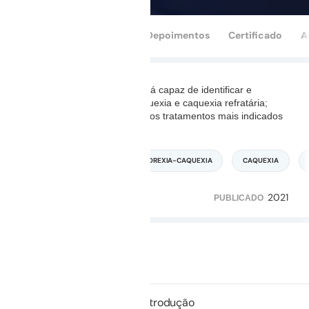
Conteúdo
Perguntas
Depoimentos
Certificado
A
Ao assistir essa aula você será capaz de identificar e
diferenciar pré-caquexia, caquexia e caquexia refratária;
definir as causas principais e os tratamentos mais indicados
para cada caso.
...
Leia mais
CUIDADOS PALIATIVOS
ANOREXIA-CAQUEXIA
CAQUEXIA
2021
379
49
PUBLICADO
Duração: 49m 21s
Não iniciado
01.
Introdução