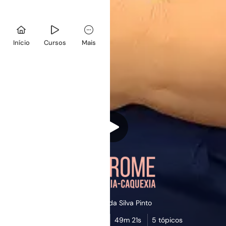
Início
Cursos
Mais
Cristhiane da Silva Pinto
5,0
(2)
49m 21s
5 tópicos