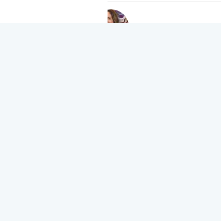
Luciane Mello
Otorrinolaringologista e Médica do Sono
Mestrado pelo Depto. PPGNEURO, UniRioDoutoranda em Pesquisa
Clínica, instituto Evandro chagas - FIOCRUZMembro da direção
Sociedade Brasileira de Medicina do Sono - regional RJMédica
...
Leia
mais
Seguir
Faça uma pergunta
COMO ASSISTIR
ESTE CURSO
?
Veja a introdução do curso
e descubra se esse