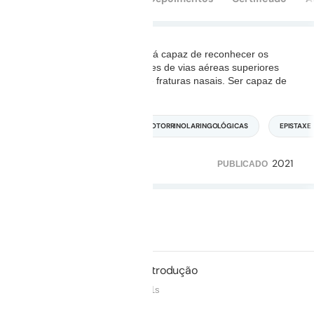
Ao assistir essa aula você será capaz de reconhecer os
principais quadros de infecções de vias aéreas superiores
agudos, causas de epistaxe e fraturas nasais. Ser capaz de
iniciar o correto
...
Leia mais
URGÊNCIA E EMERGÊNCIA
OTORRINOLARINGOLÓGICAS
EPISTAXE
2021
229
25
PUBLICADO
Duração: 31m 24s
Não iniciado
01.
Introdução
03m 11s