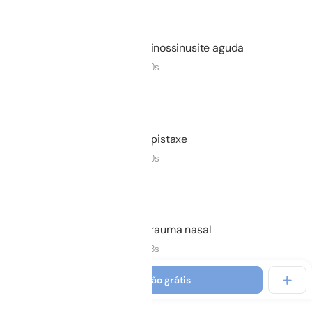
Não iniciado
02.
Rinossinusite aguda
15m 30s
Não iniciado
03.
Epistaxe
08m 40s
Não iniciado
04.
Trauma nasal
04m 03s
Ver introdução grátis
Não iniciado