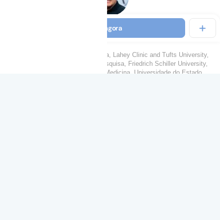
Flávio Eduardo Nácul
Assista agora
Doutor em Medicina Intensiva pela UERJ
Fellowship em Medicina Intensiva, Lahey Clinic and Tufts University,
Boston, EUA. Fellowship em Pesquisa, Friedrich Schiller University,
Jena, Alemanha. Doutorado em Medicina, Universidade do Estado
...
Leia mais
173
médicos seguem
Seguir
Faça uma pergunta
COMO ASSISTIR
ESTE CURSO
?
Veja a introdução do curso
e descubra se esse
1
conteúdo pode te ajudar.