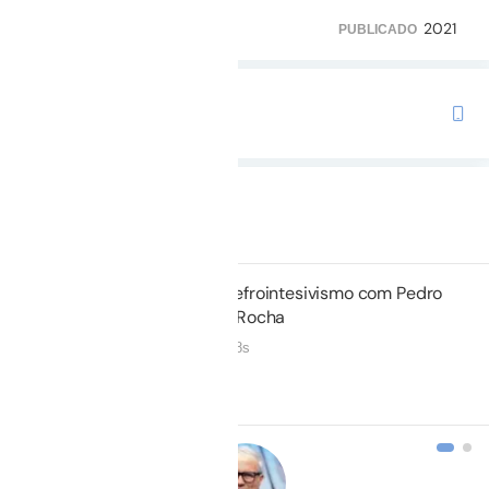
2021
185
103
PUBLICADO
TRILHA COM ESTE CURSO
Preparatório para o TEMI
Duração: 33m 38s
Não iniciado
01.
Nefrointesivismo com Pedro
Tulio Rocha
33m 38s
Não iniciado