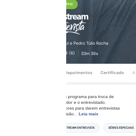
GRÁTIS!
Flávio Eduardo Nácul e Pedro Túlio Rocha
5,0
(6)
33m 38s
Conteúdo
Perguntas
Depoimentos
Certificado
A
O Medstream Entrevista é um programa para troca de
experiência entre o entrevistador e o entrevistado.
Convidamos grandes professores para darem entrevistas
inéditas que vão mudar sua visão
...
Leia mais
MEDICINA INTENSIVA
MEDSTREAM ENTREVISTA
SÉRIES ESPECIAIS