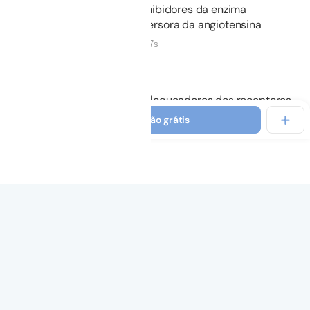
04.
Inibidores da enzima
conversora da angiotensina
09m 07s
Não iniciado
05.
Bloqueadores dos receptores
da angiotensina II
Ver introdução grátis
04m 13s
Não iniciado
06.
Sacubitril + valsartana
05m 15s
Não iniciado