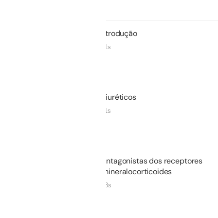
Não iniciado
01.
Introdução
01m 11s
Não iniciado
02.
Diuréticos
10m 11s
Não iniciado
03.
Antagonistas dos receptores
dos mineralocorticoides
04m 08s
Não iniciado