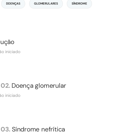
DOENÇAS
GLOMERULARES
SÍNDROME
dução
ão iniciado
02.
Doença glomerular
ão iniciado
03.
Síndrome nefrítica