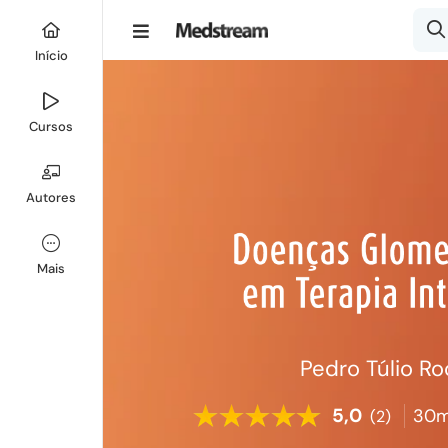
Início
Cursos
Autores
Mais
Pedro Túlio R
5,0
30m
(2)