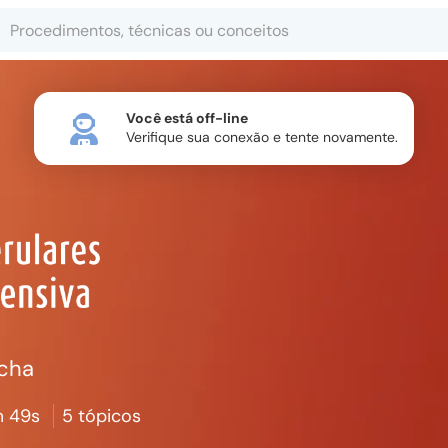
Você está off-line
Verifique sua conexão e tente novamente.
ocha
 49s
5 tópicos