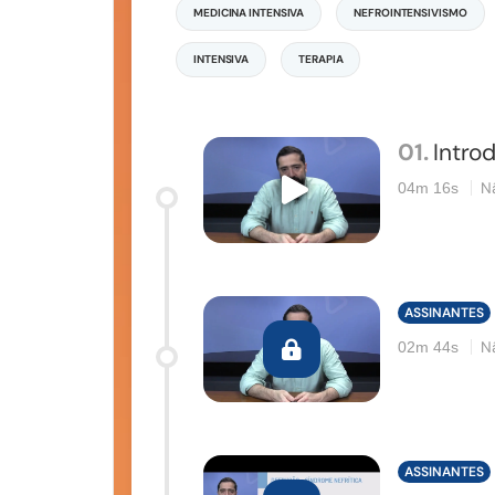
MEDICINA INTENSIVA
NEFROINTENSIVISMO
INTENSIVA
TERAPIA
01.
Intro
N
04m 16s
ASSINANTES
N
02m 44s
ASSINANTES