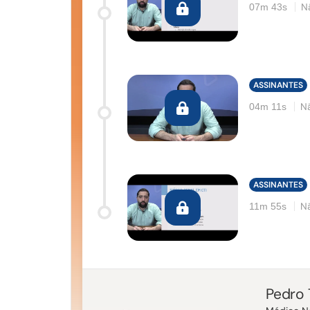
N
07m 43s
ASSINANTES
Nã
04m 11s
ASSINANTES
Nã
11m 55s
Pedro 