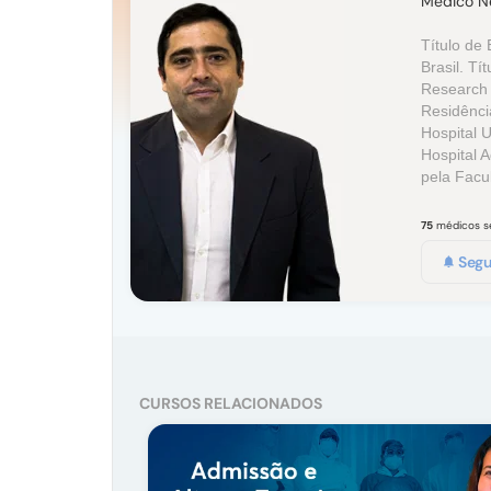
Médico Ne
Título de
Brasil. Tí
Research 
Residênci
Hospital 
Hospital 
pela Facu
75
médicos 
Segu
CURSOS RELACIONADOS