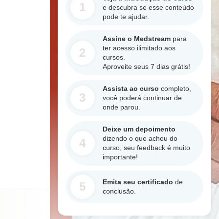
1
e descubra se esse conteúdo
pode te ajudar.
Assine o Medstream
para
ter acesso ilimitado aos
2
cursos.
Aproveite seus 7 dias grátis!
Assista ao curso
completo,
3
você poderá continuar de
onde parou.
Deixe um depoimento
dizendo o que achou do
4
curso, seu feedback é muito
importante!
Emita seu certificado
de
5
conclusão.