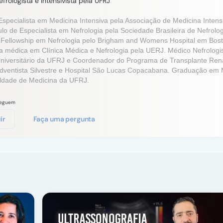
frologista e Intensivista pela UFRJ
 Especialista em Medicina Intensiva pela Associação de Medicina Intens
tulo de Especialista em Nefrologia pela Sociedade Brasileira de Nefrolog
Fellowship em
Nefrologia pelo Brigham and Womens Hospital em Bost
a médica em Clínica Médica e Nefrologia pela UERJ. Médico Nefrologi
Universitário da UFRJ e Coordenador do Programa de Transplante Ren
Adventista Silvestre e Hospital São Lucas Copacabana. Graduação em 
ldade de Medicina da UFRJ.
seguem
ir
Faça uma pergunta