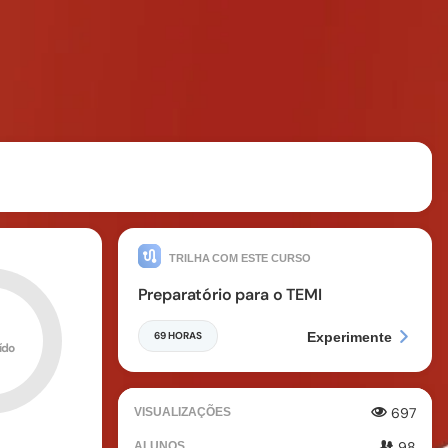
TRILHA COM ESTE CURSO
Preparatório para o TEMI
69 HORAS
Experimente
ído
697
VISUALIZAÇÕES
98
ALUNOS