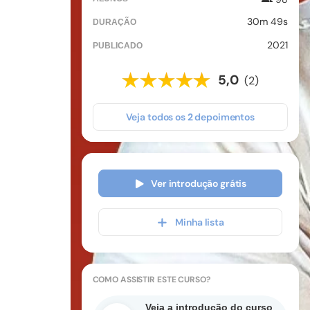
30m 49s
DURAÇÃO
2021
PUBLICADO
5,0
(2)
Veja todos os
2
depoimentos
Ver introdução grátis
Minha lista
COMO ASSISTIR
ESTE CURSO
?
Veja a introdução do curso