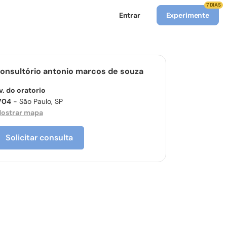
7 DIAS
Entrar
Experimente
onsultório antonio marcos de souza
v. do oratorio
704
- São Paulo, SP
ostrar mapa
Solicitar consulta