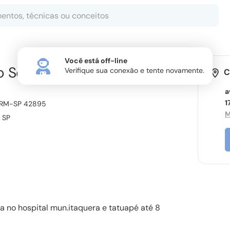
Você está off-line
o Souza
Verifique sua conexão e tente novamente.
C
a
1
RM-SP 42895
M
,
SP
a no hospital mun.itaquera e tatuapé até 8