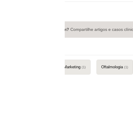
Quer publicar no Medstream?
Compartilhe artigos e casos clíni
Especialidades
Neurologia
Gestão e Marketing
Oftalmologia
(2)
(1)
(1)