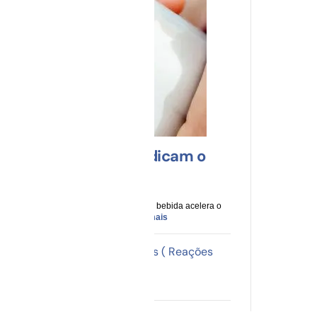
Energéticos Prejudicam o
Coração
Por
Kleber Almeida
Exagero no consumo desse tipo de bebida acelera o
coração e aumenta o risco...
Leia mais
Sinais Meningorradiculares ( Reações
Musculares Patológicas)
Por
Vanessa Tenório