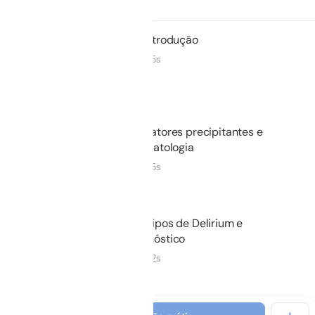
01.
Introdução
00m 35s
Não iniciado
02.
Fatores precipitantes e
fisiopatologia
03m 25s
Não iniciado
03.
Tipos de Delirium e
diagnóstico
06m 12s
Não iniciado