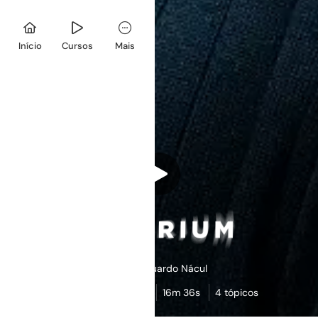
Início
Cursos
Mais
Flávio Eduardo Nácul
4,8
(15)
16m 36s
4 tópicos