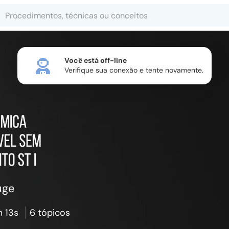
Você está off-line
Verifique sua conexão e tente novamente.
uge
 13s
6 tópicos