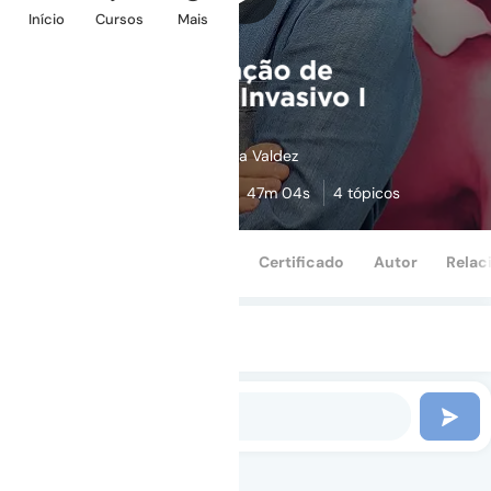
Início
Cursos
Mais
Clarissa Valdez
5,0
(4)
47m 04s
4 tópicos
Perguntas
Depoimentos
Certificado
Autor
Relac
FAÇA A PRIMEIRA PERGUNTA