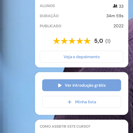
33
ALUNOS
34m 59s
DURAÇÃO
2022
PUBLICADO
5,0
(1)
Veja o depoimento
Ver introdução grátis
Minha lista
COMO ASSISTIR
ESTE CURSO
?