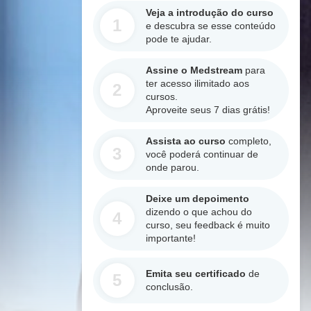
Veja a introdução do curso
1
e descubra se esse conteúdo
pode te ajudar.
Assine o Medstream
para
ter acesso ilimitado aos
2
cursos.
Aproveite seus 7 dias grátis!
Assista ao curso
completo,
3
você poderá continuar de
onde parou.
Deixe um depoimento
dizendo o que achou do
4
curso, seu feedback é muito
importante!
Emita seu certificado
de
5
conclusão.