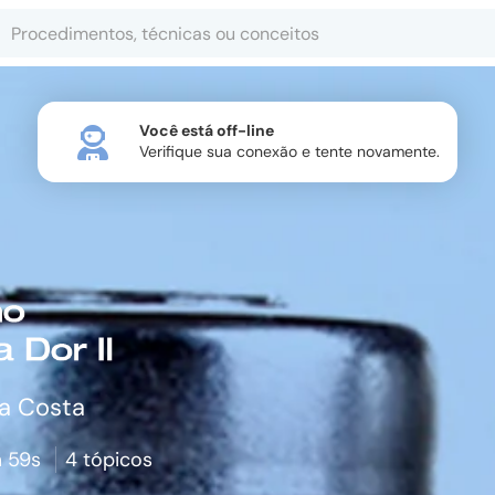
da Costa
 59s
4 tópicos